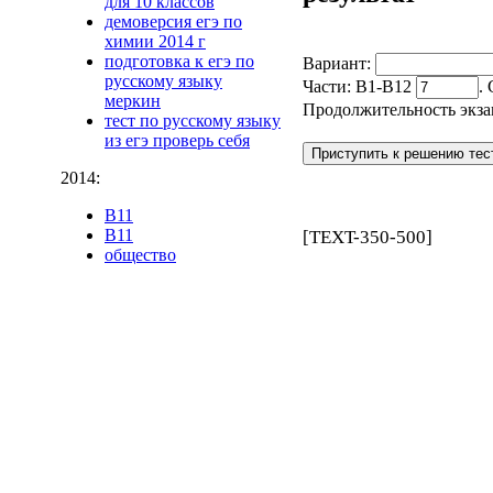
для 10 классов
демоверсия егэ по
химии 2014 г
подготовка к егэ по
Вариант:
русскому языку
Части: В1-В12
.
меркин
Продолжительность экза
тест по русскому языку
из егэ проверь себя
2014:
B11
B11
[TEXT-350-500]
общество