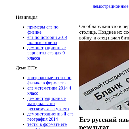
демострационные 
Навигация:
Он обнаружил это в пе
примеры егэ по
столице. Позднее их с
физике
егэ по истории 2014
войну, и отец начал бит
полные ответы
демонстрационные
варианты егэ для 9
класса
Демо ЕГЭ:
контрольные тесты по
физике в форме егэ
егэ математика 2014 4
класс
демонстрационные
материалы по
русскому языку к егэ
демонстрационный егэ
Егэ русский язы
география 2014
тесты в формате егэ
результат