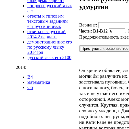
язык демо вариант
удмуртии
вопросы русский язык
егэ
ответы к типовым
текстовым заданиям
Вариант:
егэ русский язык
Части: В1-В12
.
ответы егэ русский
2014 2 вариант
Продолжительность экза
демонстрационное егэ
по русскому языку
2014год
русский язык егэ 2100
2014:
Он крепче обнял ее, сл
могли бы разлучить их
B4
застегивала пуговицы,
математика
с ноги на ногу, боясь, 
C6
так и не узнает его им
осторожной. Алекс мог 
случится. Круглая, пря
словно у младенца. Дж
подобного: ни трупы, 
ни Кати Райе не предст
картины, которая предс