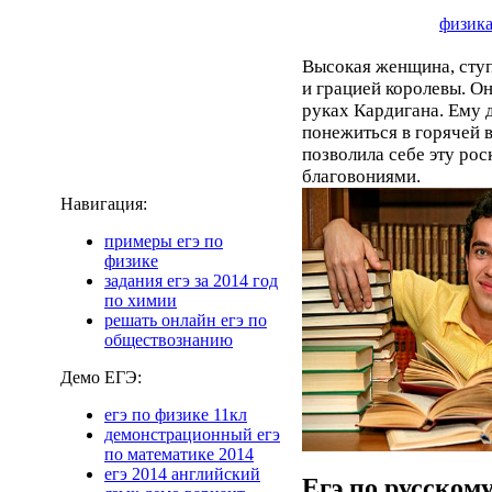
физика
Высокая женщина, сту
и грацией королевы. Он
руках Кардигана. Ему 
понежиться в горячей в
позволила себе эту рос
благовониями.
Навигация:
примеры егэ по
физике
задания егэ за 2014 год
по химии
решать онлайн егэ по
обществознанию
Демо ЕГЭ:
егэ по физике 11кл
демонстрационный егэ
по математике 2014
егэ 2014 английский
Егэ по русскому