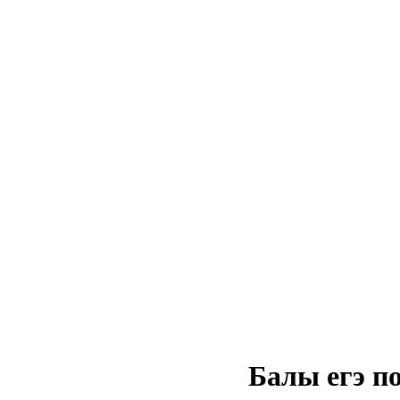
Балы егэ п