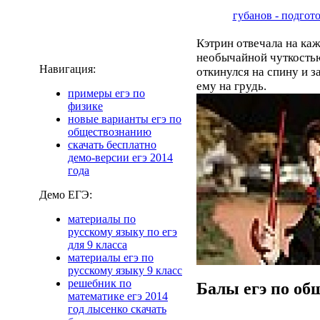
губанов - подгото
Кэтрин отвечала на каж
необычайной чуткостью
Навигация:
откинулся на спину и з
ему на грудь.
примеры егэ по
физике
новые варианты егэ по
обществознанию
скачать бесплатно
демо-версии егэ 2014
года
Демо ЕГЭ:
материалы по
русскому языку по егэ
для 9 класса
материалы егэ по
русскому языку 9 класс
решебник по
Балы егэ по об
математике егэ 2014
год лысенко скачать