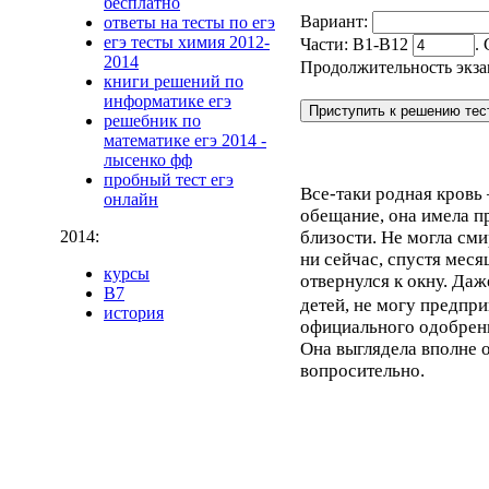
бесплатно
Вариант:
ответы на тесты по егэ
егэ тесты химия 2012-
Части: В1-В12
.
2014
Продолжительность экза
книги решений по
информатике егэ
решебник по
математике егэ 2014 -
лысенко фф
пробный тест егэ
Все-таки родная кровь 
онлайн
обещание, она имела п
близости. Не могла сми
2014:
ни сейчас, спустя меся
курсы
отвернулся к окну. Даж
B7
детей, не могу предпр
история
официального одобрени
Она выглядела вполне 
вопросительно.